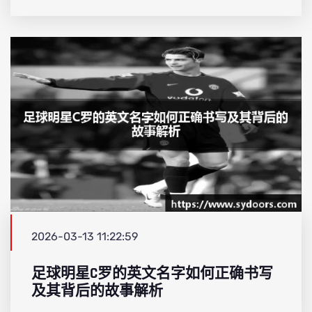
2026-03-13 11:22:59
足球明星C罗的英文名字如何正确书写
及其背后的故事解析