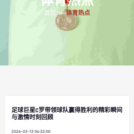
体育热点
首页
体育热点
足球巨星C罗带领球队赢得胜利的精彩瞬间
与激情时刻回顾
2026-03-13 06:32:00