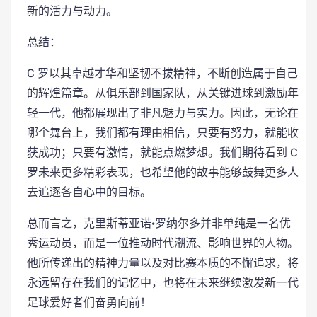
新的活力与动力。
总结：
C 罗以其卓越才华和坚韧不拔精神，不断创造属于自己
的辉煌篇章。从俱乐部到国家队，从关键进球到激励年
轻一代，他都展现出了非凡魅力与实力。因此，无论在
哪个舞台上，我们都有理由相信，只要有努力，就能收
获成功；只要有激情，就能点燃梦想。我们期待看到 C
罗未来更多精彩表现，也希望他的故事能够鼓舞更多人
去追逐各自心中的目标。
总而言之，克里斯蒂亚诺·罗纳尔多并非单纯是一名优
秀运动员，而是一位推动时代潮流、影响世界的人物。
他所传递出的精神力量以及对比赛本质的不懈追求，将
永远留存在我们的记忆中，也将在未来继续激发新一代
足球爱好者们奋勇向前！