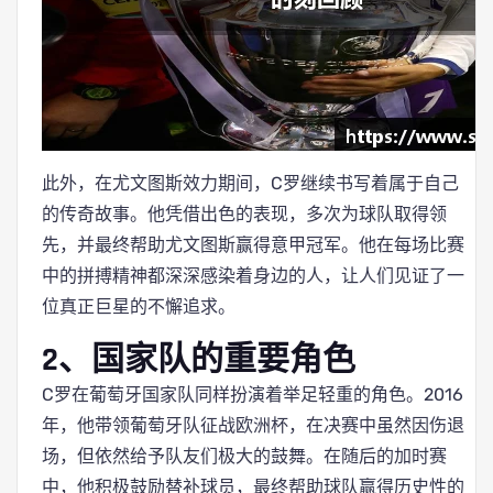
此外，在尤文图斯效力期间，C罗继续书写着属于自己
的传奇故事。他凭借出色的表现，多次为球队取得领
先，并最终帮助尤文图斯赢得意甲冠军。他在每场比赛
中的拼搏精神都深深感染着身边的人，让人们见证了一
位真正巨星的不懈追求。
2、国家队的重要角色
C罗在葡萄牙国家队同样扮演着举足轻重的角色。2016
年，他带领葡萄牙队征战欧洲杯，在决赛中虽然因伤退
场，但依然给予队友们极大的鼓舞。在随后的加时赛
中，他积极鼓励替补球员，最终帮助球队赢得历史性的