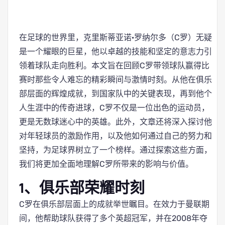
在足球的世界里，克里斯蒂亚诺·罗纳尔多（C罗）无疑
是一个耀眼的巨星，他以卓越的技能和坚定的意志力引
领着球队走向胜利。本文旨在回顾C罗带领球队赢得比
赛时那些令人难忘的精彩瞬间与激情时刻。从他在俱乐
部层面的辉煌成就，到国家队中的关键表现，再到他个
人生涯中的传奇进球，C罗不仅是一位出色的运动员，
更是无数球迷心中的英雄。此外，文章还将深入探讨他
对年轻球员的激励作用，以及他如何通过自己的努力和
坚持，为足球界树立了一个榜样。通过探索这些方面，
我们将更加全面地理解C罗所带来的影响与价值。
1、俱乐部荣耀时刻
C罗在俱乐部层面上的成就举世瞩目。在效力于曼联期
间，他帮助球队获得了多个英超冠军，并在2008年夺