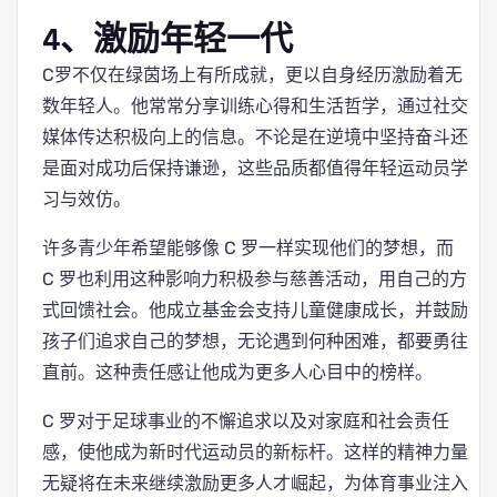
4、激励年轻一代
C罗不仅在绿茵场上有所成就，更以自身经历激励着无
数年轻人。他常常分享训练心得和生活哲学，通过社交
媒体传达积极向上的信息。不论是在逆境中坚持奋斗还
是面对成功后保持谦逊，这些品质都值得年轻运动员学
习与效仿。
许多青少年希望能够像 C 罗一样实现他们的梦想，而
C 罗也利用这种影响力积极参与慈善活动，用自己的方
式回馈社会。他成立基金会支持儿童健康成长，并鼓励
孩子们追求自己的梦想，无论遇到何种困难，都要勇往
直前。这种责任感让他成为更多人心目中的榜样。
C 罗对于足球事业的不懈追求以及对家庭和社会责任
感，使他成为新时代运动员的新标杆。这样的精神力量
无疑将在未来继续激励更多人才崛起，为体育事业注入